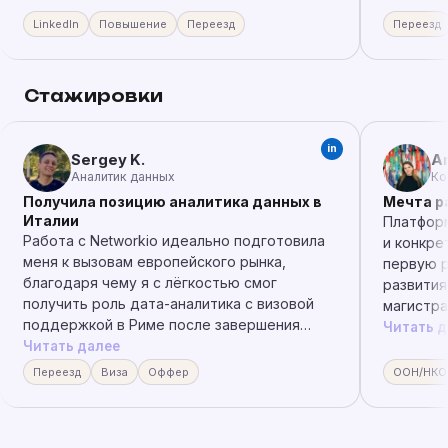
налогов и с полным пакетом — перелёты,
LinkedIn
Повышение
Переезд
Переезд
проживание, машина. Мне всё нравится! Я
закончил проект в Узбекистане и вышел на
новый проект Islamic Art Biennale на позицию
Стажировки
F&B Director.
in
Sergey K.
An
Аналитик данных
Ко
Получила позицию аналитика данных в
Мечта р
Италии
Платформ
Работа с Networkio идеально подготовила
и конкре
меня к вызовам европейского рынка,
первую р
благодаря чему я с лёгкостью смог
развития
получить роль дата-аналитика с визовой
магистра
поддержкой в Риме после завершения
студента
Читать д
учёбы. Networkio — эксперт в деле
Читать далее
как Netw
глобальной карьеры.
пережива
Переезд
Виза
Оффер
ООН/НКО
статусе.