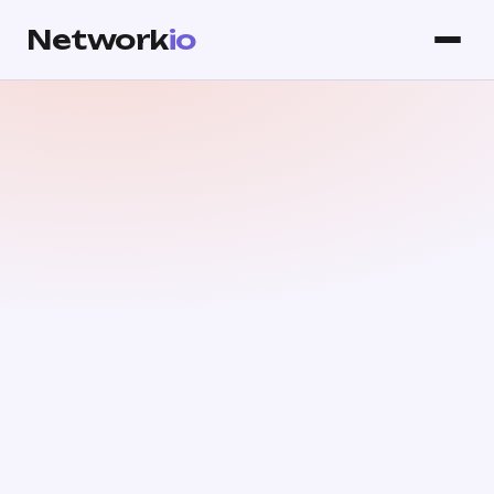
Network
io