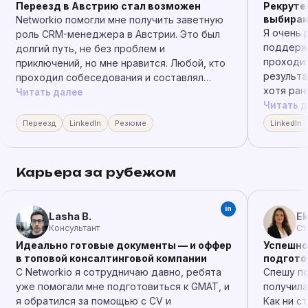
Переезд в Австрию стал возможен
Рекруте
выбираю
Networkio помогли мне получить заветную
Я очень 
роль CRM-менеджера в Австрии. Это был
поддерж
долгий путь, не без проблем и
проходит
приключений, но мне нравится. Любой, кто
результа
проходил собеседования и составлял
хотя ран
резюме, может сделать это и за границей.
Читать далее
нетворки
Читать д
Однако чтобы сделать это качественно,
спасибо 
надо прочесть сотни сайтов с
Переезд
LinkedIn
Резюме
LinkedIn
поддерж
рекомендациями. Сделать это быстрее, с
правильными акцентами и под европейский
рынок стало возможно благодаря вам.
Карьера за рубежом
Решающим фактором успеха было
сопроводительное письмо. Подбор
вакансий задал направление поиска. Хотя я
in
Lasha B.
Ek
давно не обновляла LinkedIn, мне всё ещё
Консультант
Ст
приходят запросы от работодателей.
Идеально готовые документы — и оффер
Успешно
Рекомендую вас коллегам и знакомым!
в топовой консалтинговой компании
подготов
С Networkio я сотрудничаю давно, ребята
Спешу по
уже помогали мне подготовиться к GMAT, и
получила
я обратился за помощью с CV и
Как ни с