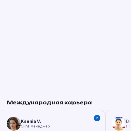
Международная карьера
in
Ksenia V.
Di
CRM-менеджер
Пр