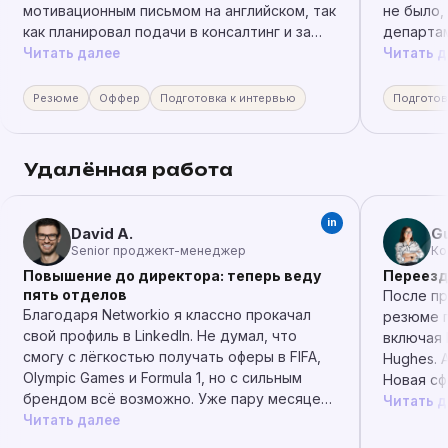
мотивационным письмом на английском, так
не было,
как планировал подачи в консалтинг и за
департам
рубеж. Мне подготовили полный пакет
трениро
Читать далее
Читать д
меньше чем за неделю. В услугу входит
уверенно
консультация, специалист вносил правки и
Спасибо 
Резюме
Оффер
Подготовка к интервью
Подготов
ответил на множество вопросов. Мои CV и
Cover Letter прошли скрининг в нескольких
зарубежных компаниях и почти всех
Удалённая работа
консалтинговых компаниях в Москве. В
результате я принял оффер от топовой
консалтинговой фирмы. Большое спасибо!
in
David A.
Gu
Senior проджект-менеджер
Ко
Повышение до директора: теперь веду
Переезд
пять отделов
После пр
Благодаря Networkio я классно прокачал
резюме п
свой профиль в LinkedIn. Не думал, что
включая 
смогу с лёгкостью получать оферы в FIFA,
Hughes. 
Olympic Games и Formula 1, но с сильным
Новая сф
брендом всё возможно. Уже пару месяцев
руководс
Читать д
прохожу собеседования в Сауди на разные
Читать далее
проекты с зарплатой от 10к евро без